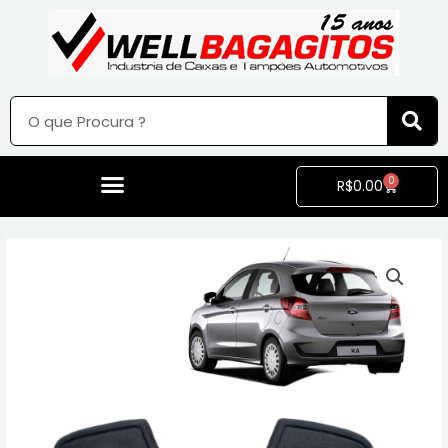
0
R$
0.00