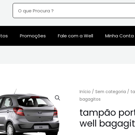
utos
Promoções
Fale com a Well
Minha Conta
Início
/
Sem categoria
/ ta
bagagitos
tampão port
well bagagi