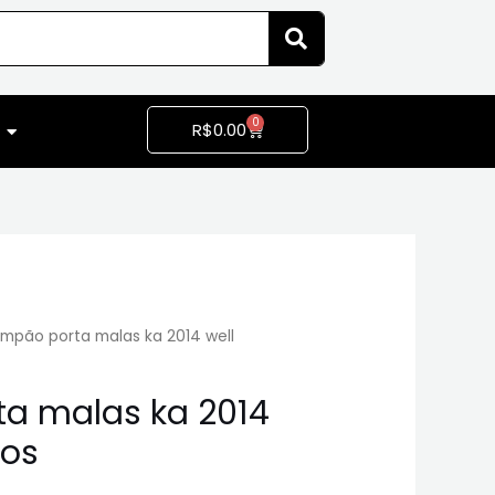
0
R$
0.00
mpão porta malas ka 2014 well
a malas ka 2014
tos