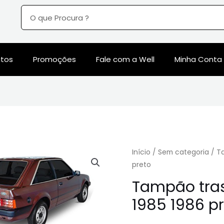
utos
Promoções
Fale com a Well
Minha Conta
Início
/
Sem categoria
/ Ta
preto
Tampão tras
1985 1986 p