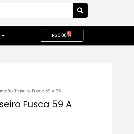
0
R$
0.00
ampão Traseiro Fusca 59 A 96
eiro Fusca 59 A