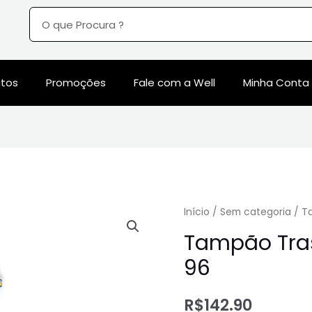
utos
Promoções
Fale com a Well
Minha Conta
Início
/
Sem categoria
/ T
Tampão Tras
96
R$
142.90