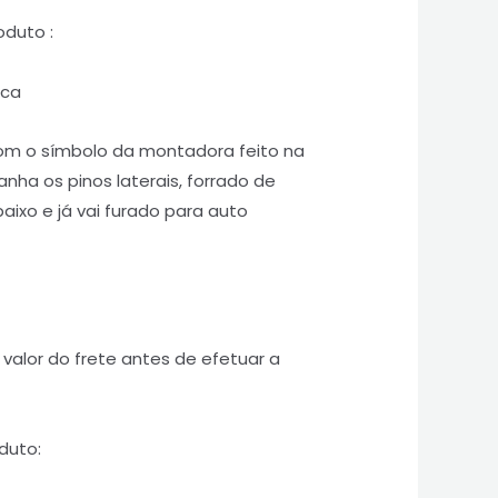
oduto :
sca
com o símbolo da montadora feito na
nha os pinos laterais, forrado de
ixo e já vai furado para auto
valor do frete antes de efetuar a
duto: