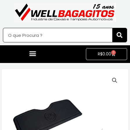
0
R$
0.00