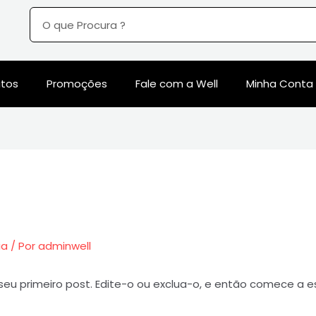
utos
Promoções
Fale com a Well
Minha Conta
ia
/ Por
adminwell
seu primeiro post. Edite-o ou exclua-o, e então comece a e