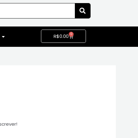
0
R$
0.00
screver!