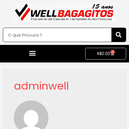
0
R$
0.00
adminwell