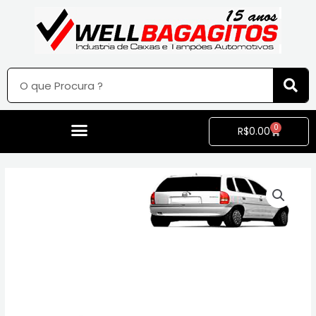
0
R$
0.00